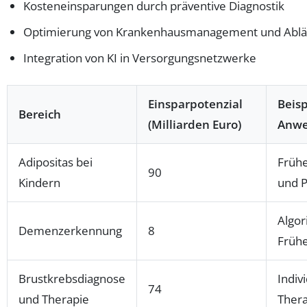
Kosteneinsparungen durch präventive Diagnostik
Optimierung von Krankenhausmanagement und Ablä
Integration von KI in Versorgungsnetzwerke
Einsparpotenzial
Beisp
Bereich
(Milliarden Euro)
Anw
Adipositas bei
Früh
90
Kindern
und P
Algor
Demenzerkennung
8
Früh
Brustkrebsdiagnose
Indiv
74
und Therapie
Ther