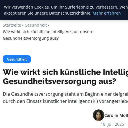
Crema Gelato
Wir verwenden Cookies, um Ihr Surferlebnis zu verbessern. Wenn
akzeptieren Sie unsere Datenschutzrichtlinie.
Mehr erfahren
Startseite
Gesundheit
Wie wirkt sich künstliche Intelligenz auf unsere
Gesundheitsversorgung aus?
Gesundheit
Wie wirkt sich künstliche Intell
Gesundheitsversorgung aus?
Die Gesundheitsversorgung steht am Beginn einer tiefgre
durch den Einsatz künstlicher Intelligenz (KI) vorangetrieb
Carolin Möll
18. Juli 2025