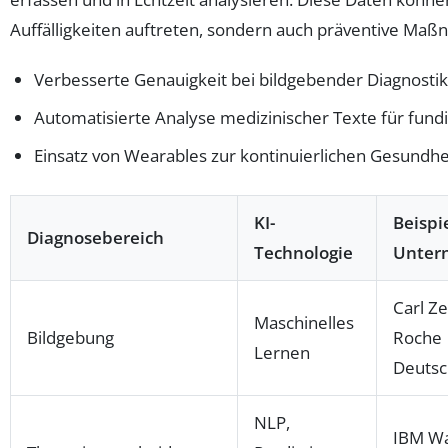
Auffälligkeiten auftreten, sondern auch präventive M
Verbesserte Genauigkeit bei bildgebender Diagnostik
Automatisierte Analyse medizinischer Texte für fund
Einsatz von Wearables zur kontinuierlichen Gesund
KI-
Beispi
Diagnosebereich
Technologie
Unter
Carl Ze
Maschinelles
Bildgebung
Roche
Lernen
Deutsc
NLP,
IBM W