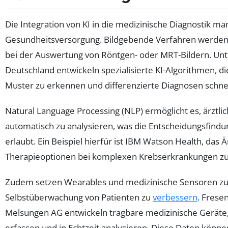
Die Integration von KI in die medizinische Diagnostik m
Gesundheitsversorgung. Bildgebende Verfahren werden 
bei der Auswertung von Röntgen- oder MRT-Bildern. Un
Deutschland entwickeln spezialisierte KI-Algorithmen, d
Muster zu erkennen und differenzierte Diagnosen schnel
Natural Language Processing (NLP) ermöglicht es, ärztli
automatisch zu analysieren, was die Entscheidungsfindu
erlaubt. Ein Beispiel hierfür ist IBM Watson Health, das 
Therapieoptionen bei komplexen Krebserkrankungen z
Zudem setzen Wearables und medizinische Sensoren zu
Selbstüberwachung von Patienten zu
verbessern
. Frese
Melsungen AG entwickeln tragbare medizinische Geräte,
erfassen und in Echtzeit analysieren. Diese Daten könne