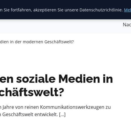
 Sie fortfahren, akzeptieren Sie unsere Datenschutzrichtlinie.
Meh
inanzen & Immobilien
Frauen / Mode
General
Ges
Nac
edien in der modernen Geschäftswelt?
en soziale Medien in
chäftswelt?
ten Jahre von reinen Kommunikationswerkzeugen zu
Geschäftswelt entwickelt. […]