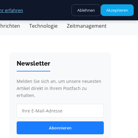
r erfahren
Ablehnen
Akzeptieren
chäft
Gesundheit
Kochen
Nachricht
hrichten
Technologie
Zeitmanagement
Newsletter
Melden Sie sich an, um unsere neuesten
Artikel direkt in Ihrem Postfach zu
erhalten.
Abonnieren