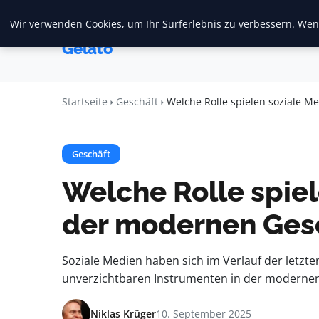
Wir verwenden Cookies, um Ihr Surferlebnis zu verbessern. Wenn
Startseite
F
Crema
Gelato
Startseite
Geschäft
Welche Rolle spielen soziale M
Geschäft
Welche Rolle spiel
der modernen Ges
Soziale Medien haben sich im Verlauf der letz
unverzichtbaren Instrumenten in der modernen 
Niklas Krüger
10. September 2025