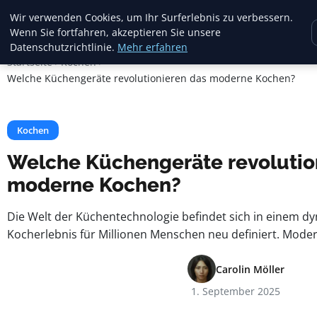
Crema Gelato
Wir verwenden Cookies, um Ihr Surferlebnis zu verbessern.
Wenn Sie fortfahren, akzeptieren Sie unsere
Datenschutzrichtlinie.
Mehr erfahren
Startseite
Kochen
Welche Küchengeräte revolutionieren das moderne Kochen?
Kochen
Welche Küchengeräte revolutio
moderne Kochen?
Die Welt der Küchentechnologie befindet sich in einem d
Kocherlebnis für Millionen Menschen neu definiert. Mode
Carolin Möller
1. September 2025