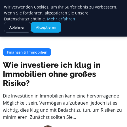
Crema Gelato
Wir verwenden Cookies, um Ihr Surferlebnis zu verbessern.
Wenn Sie fortfahren, akzeptieren Sie unsere
Datenschutzrichtlinie.
Mehr erfahren
Startseite
Finanzen & Immobilien
Ablehnen
Akzeptieren
Wie investiere ich klug in Immobilien ohne großes Risiko?
Finanzen & Immobilien
Wie investiere ich klug in
Immobilien ohne großes
Risiko?
Die Investition in Immobilien kann eine hervorragende
Möglichkeit sein, Vermögen aufzubauen, jedoch ist es
wichtig, dies klug und mit Bedacht zu tun, um Risiken zu
minimieren. Zunächst sollten Sie…