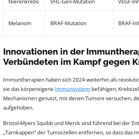
Nierenkrebs
VHL-Gen-Mutation
VEGF-Inh
Melanom
BRAF-Mutation
BRAF-Inh
Innovationen in der Immunthera
Verbündeten im Kampf gegen Kr
Immuntherapien haben sich 2024 weiterhin als revoluti
sie das körpereigene
Immunsystem
befähigen, Krebszel
Mechanismen genutzt, mit denen Tumore versuchen, de
aufgehoben.
Bristol-Myers Squibb und Merck sind führend bei der En
„Tarnkappen“ der Tumorzellen entfernen, so dass das Im