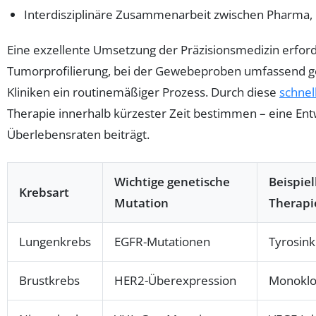
Interdisziplinäre Zusammenarbeit zwischen Pharma,
Eine exzellente Umsetzung der Präzisionsmedizin erford
Tumorprofilierung, bei der Gewebeproben umfassend gene
Kliniken ein routinemäßiger Prozess. Durch diese
schnel
Therapie innerhalb kürzester Zeit bestimmen – eine Ent
Überlebensraten beiträgt.
Wichtige genetische
Beispiel
Krebsart
Mutation
Therapi
Lungenkrebs
EGFR-Mutationen
Tyrosink
Brustkrebs
HER2-Überexpression
Monoklo