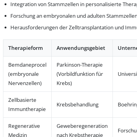
Integration von Stammzellen in personalisierte Ther
Forschung an embryonalen und adulten Stammzellen 
Herausforderungen der Zelltransplantation und Immu
Therapieform
Anwendungsgebiet
Untern
Bemdaneprocel
Parkinson-Therapie
(embryonale
(Vorbildfunktion für
Univers
Nervenzellen)
Krebs)
Zellbasierte
Krebsbehandlung
Boehrin
Immuntherapie
Regenerative
Geweberegeneration
Forschu
Medizin
nach Krebstherapie