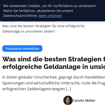
Crema Gelato
Wir verwenden Cookies, um Ihr Surferlebnis zu verbessern.
Wenn Sie fortfahren, akzeptieren Sie unsere
Datenschutzrichtlinie.
Mehr erfahren
Startseite
Finanzen & Immobilien
Was sind die besten Strategien für eine erfolgreiche
Geldanlage in unsicheren Zeiten?
Finanzen & Immobilien
Was sind die besten Strategien 
erfolgreiche Geldanlage in unsi
In Zeiten globaler Unsicherheit, geprägt durch Handelskonf
Spannungen und wirtschaftliche Umbrüche, rückt die Fra
erfolgreichen Geldanlagestrategien […]
Carolin Möller