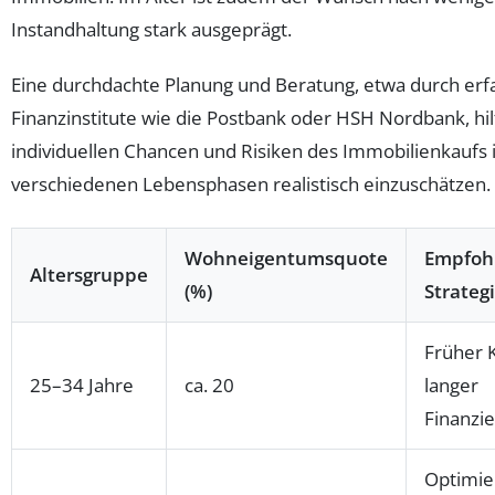
Instandhaltung stark ausgeprägt.
Eine durchdachte Planung und Beratung, etwa durch er
Finanzinstitute wie die Postbank oder HSH Nordbank, hilf
individuellen Chancen und Risiken des Immobilienkaufs 
verschiedenen Lebensphasen realistisch einzuschätzen.
Wohneigentumsquote
Empfoh
Altersgruppe
(%)
Strateg
Früher 
25–34 Jahre
ca. 20
langer
Finanzi
Optimie