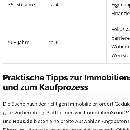
35–50 Jahre
ca. 40
Eigenkap
Finanzi
Fokus a
barriere
50+ Jahre
ca. 60
Wohnen
Wertstab
Praktische Tipps zur Immobilie
und zum Kaufprozess
Die Suche nach der richtigen Immobilie erfordert Gedul
gute Vorbereitung. Plattformen wie
ImmobilienScout24
und
Haus.de
bieten eine breite Auswahl an Angeboten 
Filtern, mit denen Interessenten gezielt passende Objek