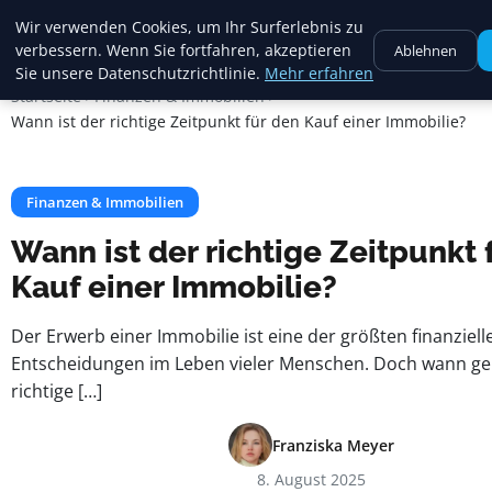
Crema Gelato
Wir verwenden Cookies, um Ihr Surferlebnis zu
verbessern. Wenn Sie fortfahren, akzeptieren
Ablehnen
Sie unsere Datenschutzrichtlinie.
Mehr erfahren
Startseite
Finanzen & Immobilien
Wann ist der richtige Zeitpunkt für den Kauf einer Immobilie?
Finanzen & Immobilien
Wann ist der richtige Zeitpunkt 
Kauf einer Immobilie?
Der Erwerb einer Immobilie ist eine der größten finanziell
Entscheidungen im Leben vieler Menschen. Doch wann gen
richtige […]
Franziska Meyer
8. August 2025