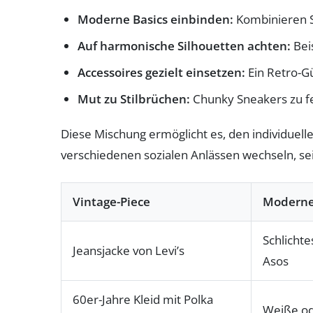
Moderne Basics einbinden:
Kombinieren S
Auf harmonische Silhouetten achten:
Beis
Accessoires gezielt einsetzen:
Ein Retro-Gü
Mut zu Stilbrüchen:
Chunky Sneakers zu fe
Diese Mischung ermöglicht es, den individuelle
verschiedenen sozialen Anlässen wechseln, sei
Vintage-Piece
Moderne
Schlichte
Jeansjacke von Levi’s
Asos
60er-Jahre Kleid mit Polka
Weiße od