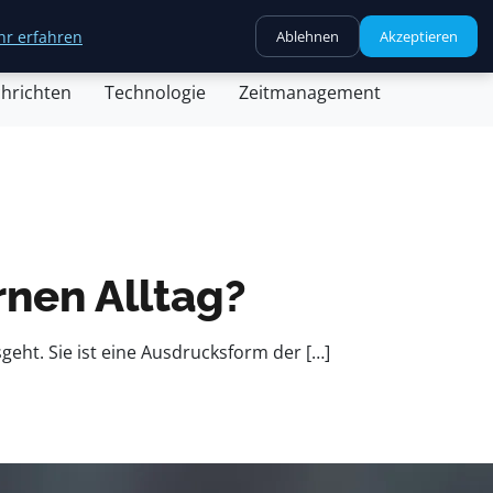
r erfahren
Ablehnen
Akzeptieren
chäft
Gesundheit
Kochen
Nachricht
hrichten
Technologie
Zeitmanagement
rnen Alltag?
eht. Sie ist eine Ausdrucksform der […]