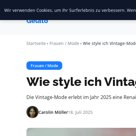
Wir verwenden Cookies, um Ihr Surferlebnis zu verbessern. Wenn
Startseite
F
Crema
Gelato
Startseite
Frauen / Mode
Wie style ich Vintage-Mod
Frauen / Mode
Wie style ich Vin
Die Vintage-Mode erlebt im Jahr 2025 eine Rena
Carolin Möller
18. Juli 2025