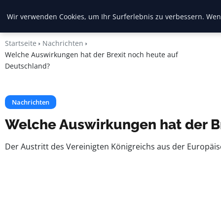
Crema Gelato
Wir verwenden Cookies, um Ihr Surferlebnis zu verbessern. Wenn
Startseite
Nachrichten
Welche Auswirkungen hat der Brexit noch heute auf
Deutschland?
Nachrichten
Welche Auswirkungen hat der Br
Der Austritt des Vereinigten Königreichs aus der Europäisc