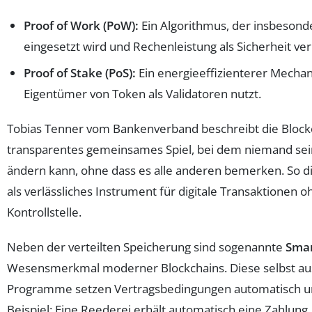
Proof of Work (PoW):
Ein Algorithmus, der insbesonde
eingesetzt wird und Rechenleistung als Sicherheit ver
Proof of Stake (PoS):
Ein energieeffizienterer Mecha
Eigentümer von Token als Validatoren nutzt.
Tobias Tenner vom Bankenverband beschreibt die Blockc
transparentes gemeinsames Spiel, bei dem niemand sein
ändern kann, ohne dass es alle anderen bemerken. So di
als verlässliches Instrument für digitale Transaktionen o
Kontrollstelle.
Neben der verteilten Speicherung sind sogenannte
Smar
Wesensmerkmal moderner Blockchains. Diese selbst a
Programme setzen Vertragsbedingungen automatisch um
Beispiel: Eine Reederei erhält automatisch eine Zahlung,