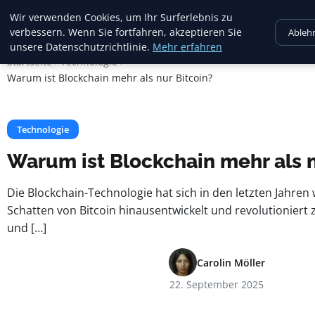
Crema Gelato
Wir verwenden Cookies, um Ihr Surferlebnis zu
verbessern. Wenn Sie fortfahren, akzeptieren Sie
Ableh
unsere Datenschutzrichtlinie.
Mehr erfahren
Startseite
Technologie
Warum ist Blockchain mehr als nur Bitcoin?
Technologie
Warum ist Blockchain mehr als n
Die Blockchain-Technologie hat sich in den letzten Jahren
Schatten von Bitcoin hinausentwickelt und revolutioniert
und […]
Carolin Möller
22. September 2025